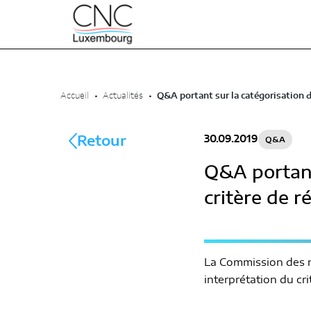
Accueil
•
Actualités
•
Q&A portant sur la catégorisation de
30.09.2019
Retour
Q&A
Q&A portant 
critère de r
La Commission des n
interprétation du crit