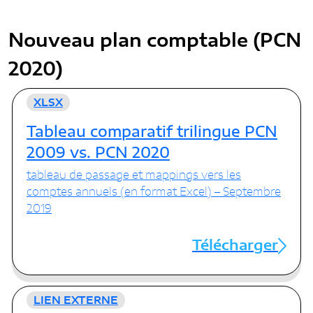
CONTACT
DÉROGATIONS COMPTABLES
FONCTIONNEMENT
Nouveau plan comptable (PCN
RAPPORTS D’ACTIVITÉS
FR
EN
2020)
AUTRES DOCUMENTS
XLSX
Tableau comparatif trilingue PCN
2009 vs. PCN 2020
tableau de passage et mappings vers les
comptes annuels (en format Excel) – Septembre
2019
Télécharger
LIEN EXTERNE