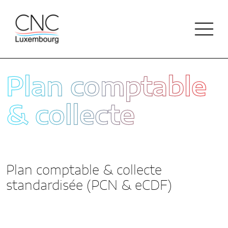
Plan comptable
ACTUALITÉS
& collecte
QUI SOMMES-NOUS
NOTRE HISTOIRE
PUBLICATIONS
Plan comptable & collecte
NOS MISSIONS
standardisée (PCN & eCDF)
DOCTRINE
RÉPERTOIRE
ORGANISATION
PLAN COMPTABLE & COLLECTE
FINANCEMENT DE LA CNC