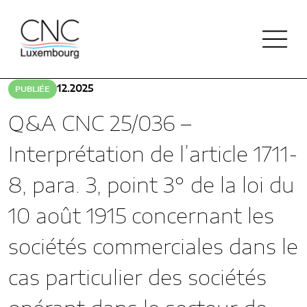
Retour à Doctrine
12.2025
PUBLIÉE
Q&A CNC 25/036 –
ACTUALITÉS
Interprétation de l’article 1711-
QUI SOMMES-NOUS
8, para. 3, point 3° de la loi du
NOTRE HISTOIRE
10 août 1915 concernant les
PUBLICATIONS
NOS MISSIONS
sociétés commerciales dans le
DOCTRINE
RÉPERTOIRE
ORGANISATION
cas particulier des sociétés
PLAN COMPTABLE & COLLECTE
FINANCEMENT DE LA CNC