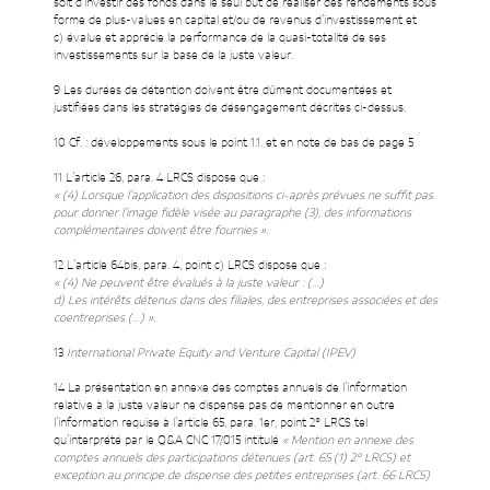
soit d’investir des fonds dans le seul but de réaliser des rendements sous
forme de plus-values en capital et/ou de revenus d’investissement et
c) évalue et apprécie la performance de la quasi-totalité de ses
investissements sur la base de la juste valeur.
9 Les durées de détention doivent être dûment documentées et
justifiées dans les stratégies de désengagement décrites ci-dessus.
10 Cf. : développements sous le point 1.1. et en note de bas de page 5
11 L’article 26, para. 4 LRCS dispose que :
« (4) Lorsque l’application des dispositions ci-après prévues ne suffit pas
pour donner l’image fidèle visée au paragraphe (3), des informations
complémentaires doivent être fournies »
.
12 L’article 64bis, para. 4, point c) LRCS dispose que :
« (4) Ne peuvent être évalués à la juste valeur : (…)
d) Les intérêts détenus dans des filiales, des entreprises associées et des
coentreprises (…) »
.
13
International Private Equity and Venture Capital (IPEV)
14 La présentation en annexe des comptes annuels de l’information
relative à la juste valeur ne dispense pas de mentionner en outre
l’information requise à l’article 65, para. 1er, point 2° LRCS tel
qu’interprété par le Q&A CNC 17/015 intitulé
« Mention en annexe des
comptes annuels des participations détenues (art. 65 (1) 2° LRCS) et
exception au principe de dispense des petites entreprises (art. 66 LRCS)