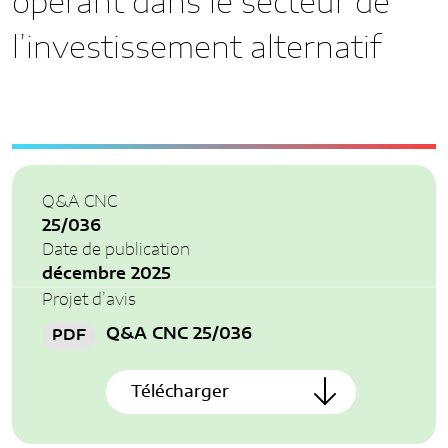
opérant dans le secteur de
CONTACT
DÉROGATIONS COMPTABLES
FONCTIONNEMENT
l’investissement alternatif
RAPPORTS D’ACTIVITÉS
FR
EN
AUTRES DOCUMENTS
Q&A CNC
25/036
Date de publication
décembre 2025
Projet d’avis
Q&A CNC 25/036
PDF
Télécharger