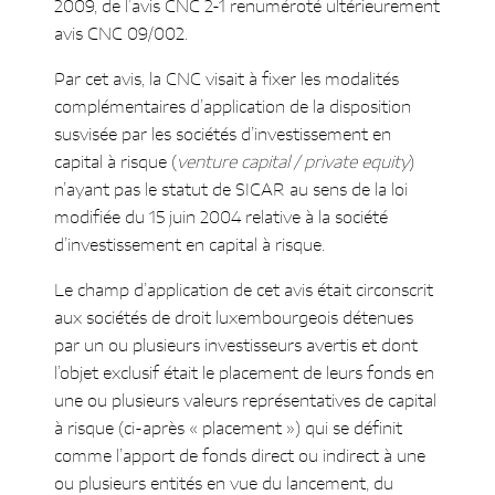
2009, de l’avis CNC 2-1 renuméroté ultérieurement
détenues en vue de leur
avis CNC 09/002.
revente
Mention en annexe de
Par cet avis, la CNC visait à fixer les modalités
la juste valeur des
complémentaires d’application de la disposition
entreprises détenues en vue
susvisée par les sociétés d’investissement en
de leur revente
capital à risque (
venture capital / private equity
)
Mention en annexe des
n’ayant pas le statut de SICAR au sens de la loi
évènements, garanties et/ou
modifiée du 15 juin 2004 relative à la société
incertitudes significatifs
d’investissement en capital à risque.
Structures en cascade et report de
l’exclusion / exemption
Le champ d’application de cet avis était circonscrit
Date d’application
aux sociétés de droit luxembourgeois détenues
Retrait de l’avis CNC 09/002
par un ou plusieurs investisseurs avertis et dont
l’objet exclusif était le placement de leurs fonds en
une ou plusieurs valeurs représentatives de capital
à risque (ci-après « placement ») qui se définit
comme l’apport de fonds direct ou indirect à une
ou plusieurs entités en vue du lancement, du