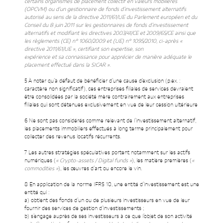
certains organismes de placement collectif en valeurs mobilières
(OPCVM) ou d’un gestionnaire de fonds d’investissement alternatifs
autorisé au sens de la directive 2011/61/UE du Parlement européen et du
Conseil du 8 juin 2011 sur les gestionnaires de fonds d’investissement
alternatifs et modifiant les directives 2003/41/CE et 2009/65/CE ainsi que
les règlements (CE) n° 1060/2009 et (UE) n° 1095/2010, ci-après «
directive 2011/61/UE », certifiant son expertise, son
expérience et sa connaissance pour apprécier de manière adéquate le
placement effectué dans la SICAR ».
5 À noter qu’à défaut de bénéficier d’une cause d’exclusion (p.ex. :
caractère non significatif), ces entreprises filiales de services devraient
être consolidées par la société mère contrairement aux entreprises
filiales qui sont détenues exclusivement en vue de leur cession ultérieure
6 Ne sont pas considérés comme relevant de l’investissement alternatif,
les placements immobiliers effectués à long terme principalement pour
collecter des revenus locatifs récurrents.
7 Les autres stratégies spéculatives portent notamment sur les actifs
numériques (
« Crypto-assets / Digital funds »
), les matière premières (
«
commodities »
), les œuvres d’art ou encore le vin.
8 En application de la norme IFRS 10, une entité d’investissement est une
entité qui :
a) obtient des fonds d’un ou de plusieurs investisseurs en vue de leur
fournir des services de gestion d’investissements ;
b) s’engage auprès de ses investisseurs à ce que l’objet de son activité