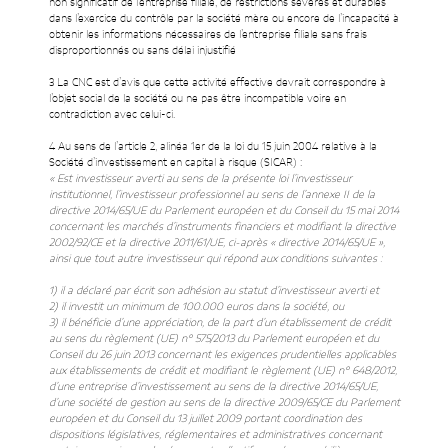
non significatif de l’entreprise filiale, de restrictions sévères et durables
dans l’exercice du contrôle par la société mère ou encore de l’incapacité à
obtenir les informations nécessaires de l’entreprise filiale sans frais
disproportionnés ou sans délai injustifié
3 La CNC est d’avis que cette activité effective devrait correspondre à
l’objet social de la société ou ne pas être incompatible voire en
contradiction avec celui-ci.
4 Au sens de l’article 2, alinéa 1er de la loi du 15 juin 2004 relative à la
Société d’investissement en capital à risque (SICAR) :
« Est investisseur averti au sens de la présente loi l’investisseur
institutionnel, l’investisseur professionnel au sens de l’annexe II de la
directive 2014/65/UE du Parlement européen et du Conseil du 15 mai 2014
concernant les marchés d’instruments financiers et modifiant la directive
2002/92/CE et la directive 2011/61/UE, ci-après « directive 2014/65/UE »,
ainsi que tout autre investisseur qui répond aux conditions suivantes :
1) il a déclaré par écrit son adhésion au statut d’investisseur averti et
2) il investit un minimum de 100.000 euros dans la société, ou
3) il bénéficie d’une appréciation, de la part d’un établissement de crédit
au sens du règlement (UE) n° 575/2013 du Parlement européen et du
Conseil du 26 juin 2013 concernant les exigences prudentielles applicables
aux établissements de crédit et modifiant le règlement (UE) n° 648/2012,
d’une entreprise d’investissement au sens de la directive 2014/65/UE,
d’une société de gestion au sens de la directive 2009/65/CE du Parlement
européen et du Conseil du 13 juillet 2009 portant coordination des
dispositions législatives, réglementaires et administratives concernant