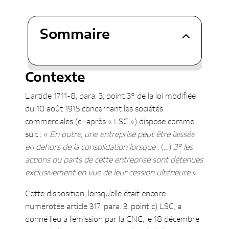
Sommaire
Contexte
Questions / Réponses :
Contexte
Interprétation de l’article 1711-8,
para. 3, point 3° LSC
L’article 1711-8, para. 3, point 3° de la loi modifiée
Périmètre des sociétés visées
du 10 août 1915 concernant les sociétés
par le présent Q&A
commerciales (ci-après « LSC ») dispose comme
Application de l’exclusion /
suit : «
En outre, une entreprise peut être laissée
exemption pour les sociétés
en dehors de la consolidation lorsque :
(…)
3°
les
visées
actions ou parts de cette entreprise sont détenues
Existence d’une
exclusivement en vue de leur cession ultérieure
».
stratégie de
Cette disposition, lorsqu’elle était encore
désengagement
ab initio
numérotée article 317, para. 3, point c) LSC, a
Exclusion de l’ensemble
donné lieu à l’émission par la CNC, le 18 décembre
des entreprises filiales