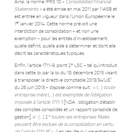
Ainsi, la norme IFRS 10 «
Consolidated Financial
Statements »
a été émise en mai 2011 par l’IASB et
est entrée en vigueur dans l’Union Européenne le
er
1
janvier 2014. Cette norme prévoit une
interdiction de consolidation – et non une
exemption – pour les entités d’investissement
qu’elle définit, qu’elle aide à déterminer et dont elle
décrit les caractéristiques typiques.
Enfin, l’article 1711-9, point 2° LSC – tel qu’introduit
dans cette loi par la loi du 18 décembre 2015 visant
1
à transposer la directive comptable 2013/34/UE
du 26 juin 2013 – dispose comme suit : « (…)
toute
entreprise mère
(…)
est exemptée de l’obligation
imposée à l’article 1711-1
[NDA : obligation d’établir
des comptes consolidés et un rapport consolidé de
gestion]
si :
(…) 2
° toutes ses entreprises filiales
peuvent être exclues de la consolidation en vertu
2
de l’article 1711-8
». Il en résulte qu’une entreprise