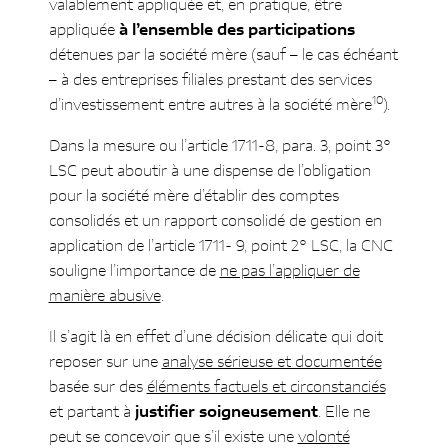
valablement appliquée et, en pratique, être
appliquée
à l’ensemble des participations
détenues par la société mère (sauf – le cas échéant
– à des entreprises filiales prestant des services
10
d’investissement entre autres à la société mère
).
Dans la mesure ou l’article 1711-8, para. 3, point 3°
LSC peut aboutir à une dispense de l’obligation
pour la société mère d’établir des comptes
consolidés et un rapport consolidé de gestion en
application de l’article 1711- 9, point 2° LSC, la CNC
souligne l’importance de
ne pas l’appliquer de
manière abusive
.
Il s’agit là en effet d’une décision délicate qui doit
reposer sur une
analyse sérieuse et documentée
basée sur des
éléments factuels et circonstanciés
et partant à
justifier soigneusement
. Elle ne
peut se concevoir que s’il existe une
volonté