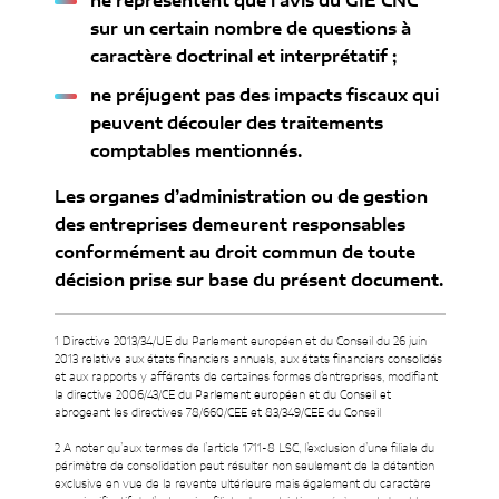
ne représentent que l’avis du GIE CNC
sur un certain nombre de questions à
caractère doctrinal et interprétatif ;
ne préjugent pas des impacts fiscaux qui
peuvent découler des traitements
comptables mentionnés.
Les organes d’administration ou de gestion
des entreprises demeurent responsables
conformément au droit commun de toute
décision prise sur base du présent document.
1 Directive 2013/34/UE du Parlement européen et du Conseil du 26 juin
2013 relative aux états financiers annuels, aux états financiers consolidés
et aux rapports y afférents de certaines formes d’entreprises, modifiant
la directive 2006/43/CE du Parlement européen et du Conseil et
abrogeant les directives 78/660/CEE et 83/349/CEE du Conseil
2 A noter qu’aux termes de l’article 1711-8 LSC, l’exclusion d’une filiale du
périmètre de consolidation peut résulter non seulement de la détention
exclusive en vue de la revente ultérieure mais également du caractère