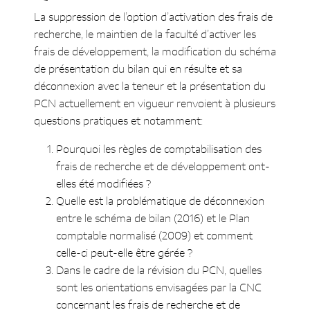
poste C.I.1. du bilan
La suppression de l’option d’activation des frais de
Conclusion et
recherche, le maintien de la faculté d’activer les
recommandation : privilégier
frais de développement, la modification du schéma
l’approche fondée sur la
de présentation du bilan qui en résulte et sa
connexion
déconnexion avec la teneur et la présentation du
Dans le cadre de la révision du PCN,
PCN actuellement en vigueur renvoient à plusieurs
quelles sont les orientations
questions pratiques et notamment:
envisagées par la CNC concernant les
frais de recherche et de
Pourquoi les règles de comptabilisation des
développement ?
frais de recherche et de développement ont-
Considérant leur traitement
elles été modifiées ?
comptable désormais distinct, quelles
Quelle est la problématique de déconnexion
définitions retenir pour les frais de
entre le schéma de bilan (2016) et le Plan
recherche et pour les frais de
comptable normalisé (2009) et comment
développement ?
celle-ci peut-elle être gérée ?
Les frais de recherche
Dans le cadre de la révision du PCN, quelles
Les frais de développement
sont les orientations envisagées par la CNC
Distinction entre frais de
concernant les frais de recherche et de