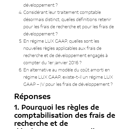
recherche et frais de
développement ?
développement
Considérant leur traitement comptable
En régime LUX GAAP, quelles sont
désormais distinct, quelles définitions retenir
les nouvelles règles applicables aux
pour les frais de recherche et pour les frais de
frais de recherche et de
développement ?
développement engagés à compter
En régime LUX GAAP, quelles sont les
du 1er janvier 2016 ?
nouvelles règles applicables aux frais de
Suppression de l’option
recherche et de développement engagés à
d’activation des frais de
compter du 1er janvier 2016 ?
recherche
En alternative au modèle du coût amorti en
Maintien de l’option
régime LUX GAAP, existe-t-il un régime LUX
d’activation des frais de
GAAP – JV pour les frais de développement ?
développement et règles
d’évaluation y relatives
Réponses
Le principe d’un
Pourquoi les règles de
amortissement sur la durée
comptabilisation des frais de
d’utilisation avec – par exception
recherche et de
– l’amortissement sur une