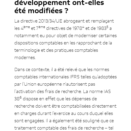
développement ont-elles
période forfaitaire maximale de
10 ans
été modifiées ?
L’interdiction de distribuer
La directive 2013/34/UE abrogeant et remplaçant
des bénéfices en présence de
ème
ème
4
5
les 4
et 7
directives de 1978
et de 1983
a
frais de développement activés
notamment eu pour objet de moderniser certaines
et non encore amortis à moins
dispositions comptables en les rapprochant de la
que le montant des réserves
terminologie et des pratiques comptables
disponibles et résultats reportés
modernes.
soit au moins égal au montant
des frais non amortis
Dans ce contexte, il a été relevé que les normes
L’information en annexe
comptables internationales IFRS telles qu’adoptées
concernant les frais de
par l’Union européenne n’autorisent pas
développement
l’activation des frais de recherche. La norme IAS
En alternative au modèle du coût
6
38
dispose en effet que les dépenses de
amorti en régime LUX GAAP, existe-
recherche doivent être comptabilisées directement
t-il un régime LUX GAAP – JV pour
en charges durant l’exercice au cours duquel elles
les frais de recherche et de
sont engagées. Il a également été souligné que ce
développement ?
traitement comptable des frais de recherche – tel