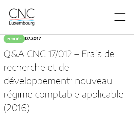
Retour à Doctrine
07.2017
PUBLIÉE
Q&A CNC 17/012 – Frais de
ACTUALITÉS
recherche et de
QUI SOMMES-NOUS
développement: nouveau
NOTRE HISTOIRE
régime comptable applicable
PUBLICATIONS
NOS MISSIONS
(2016)
DOCTRINE
RÉPERTOIRE
ORGANISATION
PLAN COMPTABLE & COLLECTE
FINANCEMENT DE LA CNC