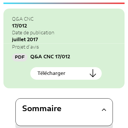
CONTACT
DÉROGATIONS COMPTABLES
FONCTIONNEMENT
RAPPORTS D’ACTIVITÉS
Q&A CNC
FR
EN
17/012
AUTRES DOCUMENTS
Date de publication
juillet 2017
Projet d’avis
Q&A CNC 17/012
PDF
Télécharger
Sommaire
Contexte
Questions