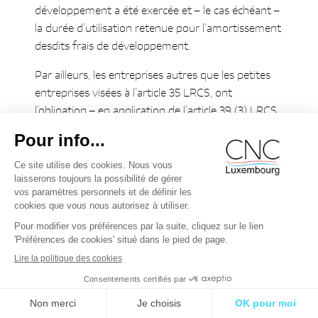
développement a été exercée et – le cas échéant –
la durée d’utilisation retenue pour l’amortissement
desdits frais de développement.
Par ailleurs, les entreprises autres que les petites
entreprises visées à l’article 35 LRCS, ont
l’obligation – en application de l’article 39 (3) LRCS
– de présenter en annexe les mouvements (p.ex. :
entrées, sorties, transferts, corrections de valeur
cumulées) des différents postes de l’actif
immobilisé en ce compris les mouvements relatifs
aux frais de développement « activés » en tant que
composantes des immobilisations incorporelles.
En outre et conformément aux principes
comptables généraux, si l’application des
dispositions légales prévues ne suffit pas pour
donner l’image fidèle visée à l’article 26 (3) LRCS
alors des informations complémentaires doivent