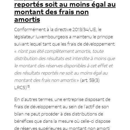
reportés soit au moins égal au
montant des frais non
amortis
Conformément à la directive 2013/34/UE, le
législateur luxembourgeois a maintenu le principe
suivant lequel tant que les frais de développement
«
n’ont pas été complètement amortis, toute
distribution des résultats est interdite à moins que
le montant des réserves disponibles à cet effet et
des résultats reportés ne soit au moins égal au
montant des frais non amortis
» (art. 59(3)
15
LRCS)
.
En d’autres termes, une entreprise disposant de
frais de développement au sein de l’actif de son
bilan ne peut procéder à des distributions de
bénéfices que dans la mesure où celle-ci dispose
de réserves supérieures au montant non amorti