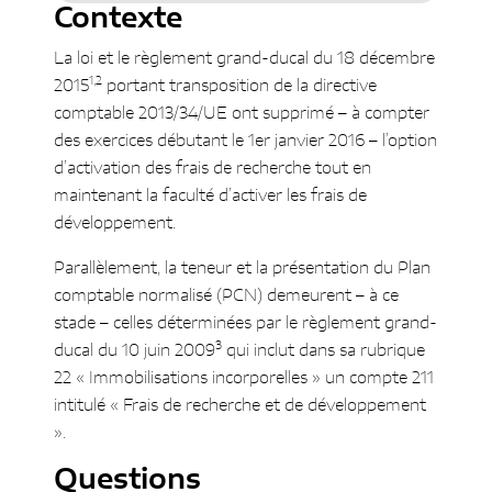
Contexte
Réponses
Pourquoi les règles de
La loi et le règlement grand-ducal du 18 décembre
comptabilisation des frais de
1,2
2015
portant transposition de la directive
recherche et de développement ont-
comptable 2013/34/UE ont supprimé – à compter
elles été modifiées ?
des exercices débutant le 1er janvier 2016 – l’option
Quelle est la problématique de
d’activation des frais de recherche tout en
déconnexion entre le schéma de bilan
maintenant la faculté d’activer les frais de
(2016) et le Plan comptable normalisé
développement.
(2009) et comment celle-ci peut-elle
Parallèlement, la teneur et la présentation du Plan
être gérée ?
comptable normalisé (PCN) demeurent – à ce
L’approche fondée sur la
stade – celles déterminées par le règlement grand-
connexion entre le contenu du
3
ducal du 10 juin 2009
qui inclut dans sa rubrique
compte 211 du PCN et celui du
22 « Immobilisations incorporelles » un compte 211
poste C.I.1. du bilan
intitulé « Frais de recherche et de développement
L’approche fondée sur la
».
déconnexion entre le contenu du
compte 211 du PCN et celui du
Questions