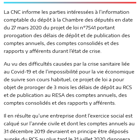
CONTACT
DÉROGATIONS COMPTABLES
FONCTIONNEMENT
La CNC informe les parties intéressées à l’information
RAPPORTS D’ACTIVITÉS
comptable du dépôt à la Chambre des députés en date
FR
EN
du 27 mars 2020 du projet de loi n°7541 portant
AUTRES DOCUMENTS
prorogation des délais de dépôt et de publication des
comptes annuels, des comptes consolidés et des
rapports y afférents durant l’état de crise.
Au vu des difficultés causées par la crise sanitaire liée
au Covid-19 et de l’impossibilité pour la vie économique
de suivre son cours habituel, ce projet de loi a pour
objet de proroger de 3 mois les délais de dépôt au RCS
et de publication au RESA des comptes annuels, des
comptes consolidés et des rapports y afférents.
Il en résulte qu’une entreprise dont l’exercice social est
calqué sur l’année civile et dont les comptes annuels au
31 décembre 2019 devraient en principe être déposés
auprès du RCS au plus tard le 31 juillet 2020 disposera