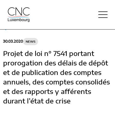
Retour
30.03.2020
NEWS
ACTUALITÉS
Projet de loi n° 7541 portant
prorogation des délais de dépôt
QUI SOMMES-NOUS
et de publication des comptes
NOTRE HISTOIRE
annuels, des comptes consolidés
PUBLICATIONS
NOS MISSIONS
et des rapports y afférents
DOCTRINE
RÉPERTOIRE
durant l’état de crise
ORGANISATION
PLAN COMPTABLE & COLLECTE
FINANCEMENT DE LA CNC